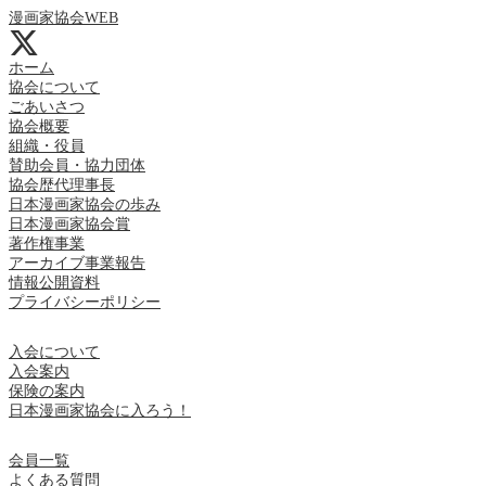
漫画家協会WEB
ホーム
協会について
ごあいさつ
協会概要
組織・役員
賛助会員・協力団体
協会歴代理事長
日本漫画家協会の歩み
日本漫画家協会賞
著作権事業
アーカイブ事業報告
情報公開資料
プライバシーポリシー
入会について
入会案内
保険の案内
日本漫画家協会に入ろう！
会員一覧
よくある質問