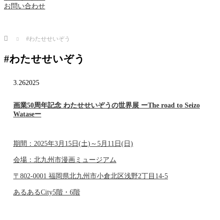
お問い合わせ
Home
#わたせせいぞう
#わたせせいぞう
3.26
2025
画業50周年記念 わたせせいぞうの世界展 ーThe road to Seizo
Wataseー
期間：2025年3月15日(土)～5月11日(日)
会場：北九州市漫画ミュージアム
〒802-0001 福岡県北九州市小倉北区浅野2丁目14-5
あるあるCity5階・6階