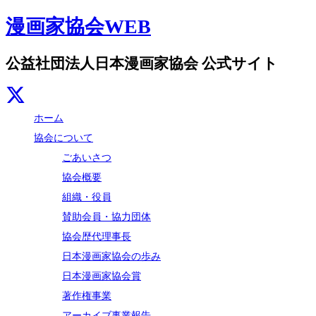
漫画家協会WEB
公益社団法人日本漫画家協会 公式サイト
ホーム
協会について
ごあいさつ
協会概要
組織・役員
賛助会員・協力団体
協会歴代理事長
日本漫画家協会の歩み
日本漫画家協会賞
著作権事業
アーカイブ事業報告