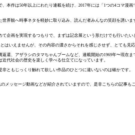
本作は50年以上にわたり連載を続け、2017年には「1つの4コマ漫画
た世界観へ時事ネタを軽妙に取り込み、読んだ者みんなの笑顔を誘いま
めて企画を実現するつもりで、まずは記念展という形だけでも行いたい
いとはいえませんが、その内容の濃さからそれを感じさせず、とても見
返還、アザラシのタマちゃんブームなど、連載開始の1969年〜現在
は近代社会の歴史を楽しく学べる仕立てになっています。
是非ともじっくり触れて欲しい作品のひとつに違いないのは確かです。
泉氏のメッセージ動画などが紹介されていますので、是非こちらの記事も