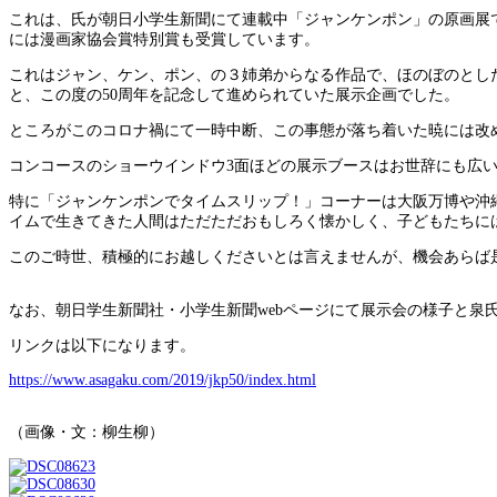
これは、氏が朝日小学生新聞にて連載中「ジャンケンポン」の原画展で、
には漫画家協会賞特別賞も受賞しています。
これはジャン、ケン、ポン、の３姉弟からなる作品で、ほのぼのとし
と、この度の50周年を記念して進められていた展示企画でした。
ところがこのコロナ禍にて一時中断、この事態が落ち着いた暁には改
コンコースのショーウインドウ3面ほどの展示ブースはお世辞にも広
特に「ジャンケンポンでタイムスリップ！」コーナーは大阪万博や沖縄
イムで生きてきた人間はただただおもしろく懐かしく、子どもたちに
このご時世、積極的にお越しくださいとは言えませんが、機会あらば
なお、朝日学生新聞社・小学生新聞webページにて展示会の様子と
リンクは以下になります。
https://www.asagaku.com/2019/jkp50/index.html
（画像・文：柳生柳）