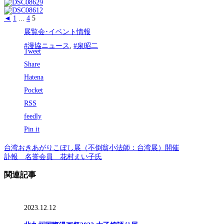
◄
1
...
4
5
展覧会･イベント情報
#漫協ニュース
,
#泉昭二
Tweet
Share
Hatena
Pocket
RSS
feedly
Pin it
台湾おきあがりこぼし展（不倒翁小法師：台湾展）開催
訃報 名誉会員 花村えい子氏
関連記事
2023.12.12