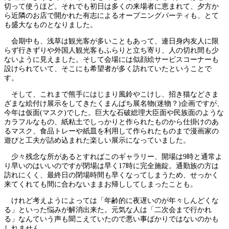
切って使うほど。それでも初日は多くの来場者に恵まれて、夕方か
ら近隣のお店で開かれた有志によるオープニングパーティも、とて
も盛大なものとなりました。
会期中も、浅草は観光客が多いこともあって、連日身内友人に限
らず行きずりや外国人観光客もふらりと立ち寄り、人の切れ間も少
ないように見えました。そして会場には似顔絵サービスコーナーも
設けられていて、そこにも希望者が多く訪れていたということで
す。
そして、これまで熊手にはじまり風鈴やこけし、招き猫などさま
ざまな絵付け展示をしてきたくまんばち展名物(迷物？)企画ですが、
今年は仮面(マスク)でした。巨大な石破総理大臣面や民族面のような
カラフルなもの、紙粘土でしっかりと作られたものから仕掛けのあ
るマスク、食品トレーや紙皿を利用して作られたものまで漫画家の
遊びと工夫が詰め込まれた楽しい展示になっていました。
少々残念な所があるとすればこのギャラリー、開場は9時と通常よ
り早いのはいいのですが閉場は早く17時に完全施錠。通勤族の方は
訪れにくく、最終日の閉場時間も早くなってしまうため、せっかく
来てくれても間に合わないままお帰ししてしまったことも。
けれど考えようによっては「年齢的に夜遅いのが年々しんどくな
る」といった悩みが解消出来た。元気な人は「二次会まで行かれ
る」なんていう声も聞こえていたので悪い事ばかりではないのかも
しれません。