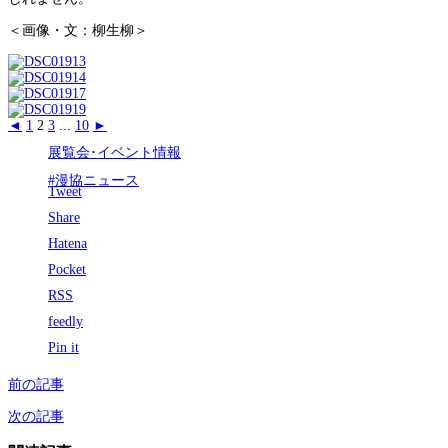
＜画像・文：柳生柳＞
◄
1
2
3
...
10
►
展覧会･イベント情報
#漫協ニュース
Tweet
Share
Hatena
Pocket
RSS
feedly
Pin it
前の記事
次の記事