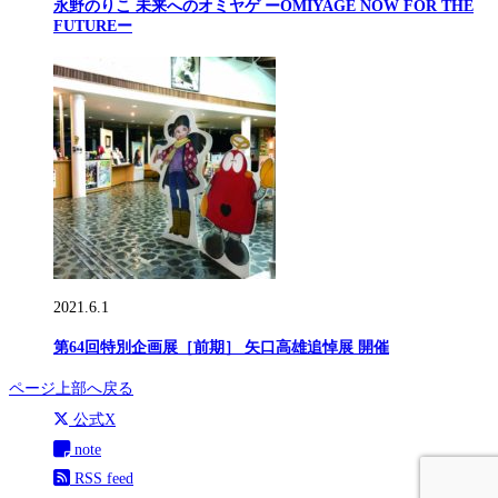
永野のりこ 未来へのオミヤゲ ーOMIYAGE NOW FOR THE
FUTUREー
2021.6.1
第64回特別企画展［前期］ 矢口高雄追悼展 開催
ページ上部へ戻る
公式X
note
RSS feed