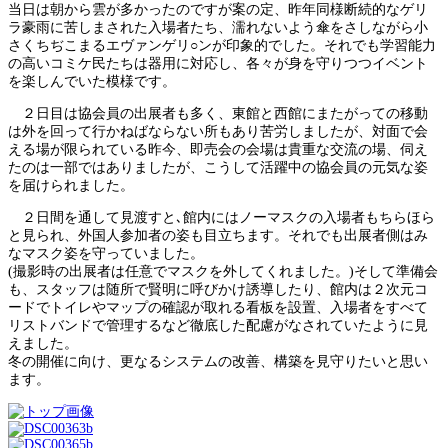
当日は朝から雲が多かったのですが案の定、昨年同様断続的なゲリ
ラ豪雨に苦しまされた入場者たち、濡れないよう傘をさしながら小
さくちぢこまるエヴァンゲリ○ンが印象的でした。それでも学習能力
の高いコミケ民たちは器用に対応し、各々が身を守りつつイベント
を楽しんでいた模様です。
２日目は協会員の出展者も多く、東館と西館にまたがっての移動
は外を回って行かねばならない所もあり苦労しましたが、対面で会
える場が限られている昨今、即売会の会場は貴重な交流の場、伺え
たのは一部ではありましたが、こうして活躍中の協会員の元気な姿
を届けられました。
２日間を通して見渡すと､館内にはノーマスクの入場者もちらほら
と見られ、外国人参加者の姿も目立ちます。それでも出展者側はみ
なマスク姿を守っていました。
(撮影時の出展者は任意でマスクを外してくれました。)そして準備会
も、スタッフは随所で賢明に呼びかけ誘導したり、館内は２次元コ
ードでトイレやマップの確認が取れる看板を設置、入場者をすべて
リストバンドで管理するなど徹底した配慮がなされていたように見
えました。
冬の開催に向け、更なるシステムの改善、構築を見守りたいと思い
ます。