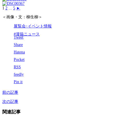
1
2
...
5
►
＜画像・文：柳生柳＞
展覧会･イベント情報
#漫協ニュース
Tweet
Share
Hatena
Pocket
RSS
feedly
Pin it
前の記事
次の記事
関連記事