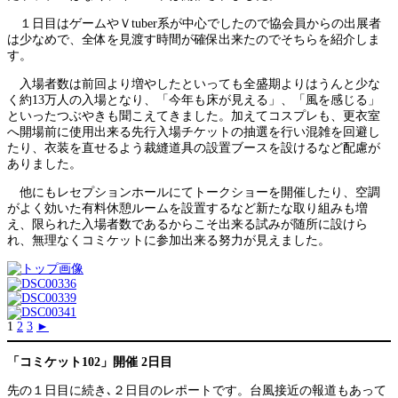
１日目はゲームやＶtuber系が中心でしたので協会員からの出展者
は少なめで、全体を見渡す時間が確保出来たのでそちらを紹介しま
す。
入場者数は前回より増やしたといっても全盛期よりはうんと少な
く約13万人の入場となり、「今年も床が見える」、「風を感じる」
といったつぶやきも聞こえてきました。加えてコスプレも、更衣室
へ開場前に使用出来る先行入場チケットの抽選を行い混雑を回避し
たり、衣装を直せるよう裁縫道具の設置ブースを設けるなど配慮が
ありました。
他にもレセプションホールにてトークショーを開催したり、空調
がよく効いた有料休憩ルームを設置するなど新たな取り組みも増
え、限られた入場者数であるからこそ出来る試みが随所に設けら
れ、無理なくコミケットに参加出来る努力が見えました。
1
2
3
►
「コミケット102」開催 2日目
先の１日目に続き､２日目のレポートです。台風接近の報道もあって