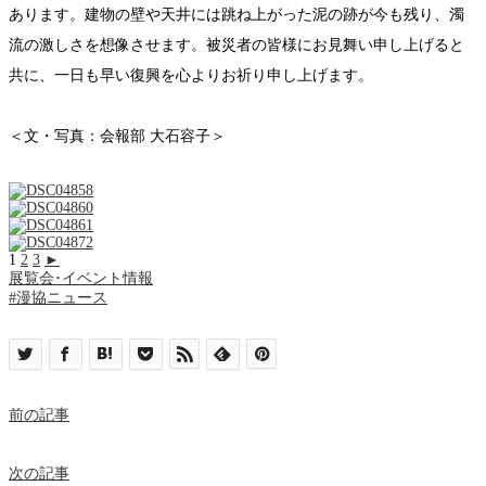
あります。建物の壁や天井には跳ね上がった泥の跡が今も残り、濁
流の激しさを想像させます。被災者の皆様にお見舞い申し上げると
共に、一日も早い復興を心よりお祈り申し上げます。
＜文・写真：会報部 大石容子＞
1
2
3
►
展覧会･イベント情報
#漫協ニュース
前の記事
次の記事