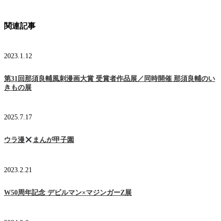
関連記事
2023.1.12
第31回那須良輔風刺漫画大賞 受賞者作品展／同時開催 那須良輔のい
きもの展
2025.7.17
ウラ漫
まんが甲子園
2023.2.21
W50周年記念 デビルマン×マジンガーZ展