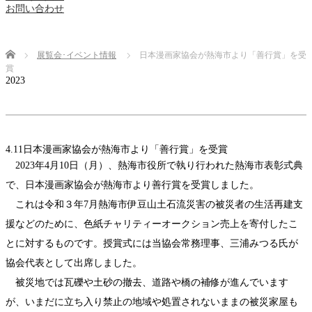
お問い合わせ
Home
展覧会･イベント情報
日本漫画家協会が熱海市より「善行賞」を受
賞
2023
4.11
日本漫画家協会が熱海市より「善行賞」を受賞
2023年4月10日（月）、熱海市役所で執り行われた熱海市表彰式典
で、日本漫画家協会が熱海市より善行賞を受賞しました。
これは令和３年7月熱海市伊豆山土石流災害の被災者の生活再建支
援などのために、色紙チャリティーオークション売上を寄付したこ
とに対するものです。授賞式には当協会常務理事、三浦みつる氏が
協会代表として出席しました。
被災地では瓦礫や土砂の撤去、道路や橋の補修が進んでいます
が、いまだに立ち入り禁止の地域や処置されないままの被災家屋も