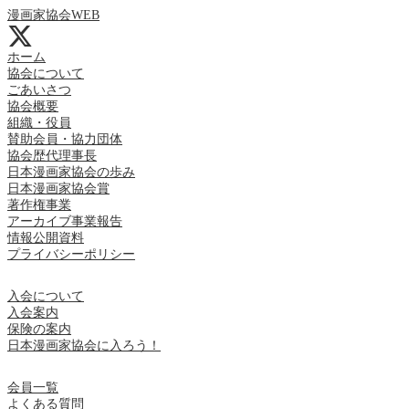
漫画家協会WEB
ホーム
協会について
ごあいさつ
協会概要
組織・役員
賛助会員・協力団体
協会歴代理事長
日本漫画家協会の歩み
日本漫画家協会賞
著作権事業
アーカイブ事業報告
情報公開資料
プライバシーポリシー
入会について
入会案内
保険の案内
日本漫画家協会に入ろう！
会員一覧
よくある質問