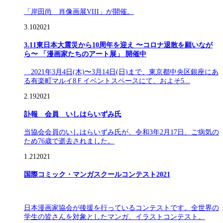
「岸田尚 肖像画展VIII」が開催。
3.10
2021
3.11東日本大震災から10周年を迎え 〜コロナ退散を願いなが
ら〜 「漫画家たちのアート展」 開催中
2021年3月4日(木)〜3月14日(日)まで、東京都中央区銀座にあ
る有楽町マルイ8Ｆイベントスペースにて、およそ5...
2.19
2021
訃報 会員 いしはらいずみ氏
当協会会員のいしはらいずみ氏が、令和3年2月17日、ご病気の
ため76歳で逝去されました。
1.21
2021
国際コミック・マンガスクールコンテスト2021
日本漫画家協会が後援を行っているコンテストです。全世界の
学生の皆さんを対象としたマンガ、イラストコンテスト。