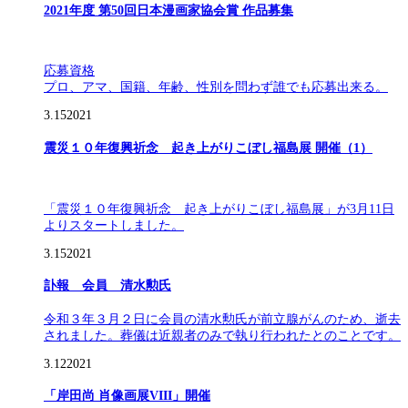
2021年度 第50回日本漫画家協会賞 作品募集
応募資格
プロ、アマ、国籍、年齢、性別を問わず誰でも応募出来る。
3.15
2021
震災１０年復興祈念 起き上がりこぼし福島展 開催（1）
「震災１０年復興祈念 起き上がりこぼし福島展」が3月11日
よりスタートしました。
3.15
2021
訃報 会員 清水勲氏
令和３年３月２日に会員の清水勲氏が前立腺がんのため、逝去
されました。葬儀は近親者のみで執り行われたとのことです。
3.12
2021
「岸田尚 肖像画展VIII」開催