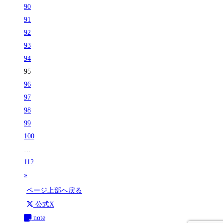
90
91
92
93
94
95
96
97
98
99
100
…
112
»
ページ上部へ戻る
公式X
note