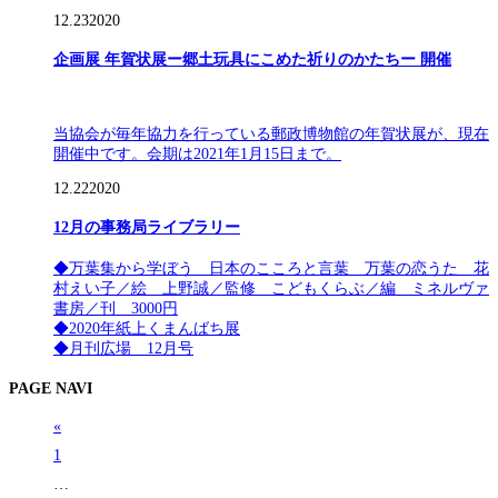
12.23
2020
企画展 年賀状展ー郷土玩具にこめた祈りのかたちー 開催
当協会が毎年協力を行っている郵政博物館の年賀状展が、現在
開催中です。会期は2021年1月15日まで。
12.22
2020
12月の事務局ライブラリー
◆万葉集から学ぼう 日本のこころと言葉 万葉の恋うた 花
村えい子／絵 上野誠／監修 こどもくらぶ／編 ミネルヴァ
書房／刊 3000円
◆2020年紙上くまんばち展
◆月刊広場 12月号
PAGE NAVI
«
1
…