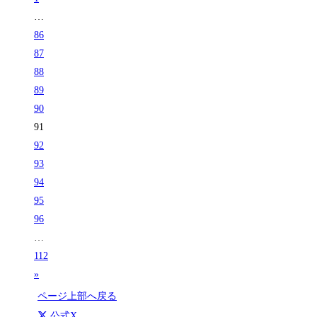
…
86
87
88
89
90
91
92
93
94
95
96
…
112
»
ページ上部へ戻る
公式X