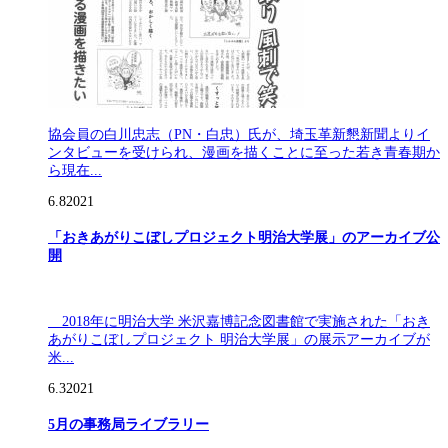
協会員の白川忠志（PN・白忠）氏が、埼玉革新懇新聞よりイ
ンタビューを受けられ、漫画を描くことに至った若き青春期か
ら現在...
6.8
2021
「おきあがりこぼしプロジェクト明治大学展」のアーカイブ公
開
2018年に明治大学 米沢嘉博記念図書館で実施された「おき
あがりこぼしプロジェクト 明治大学展」の展示アーカイブが
米...
6.3
2021
5月の事務局ライブラリー