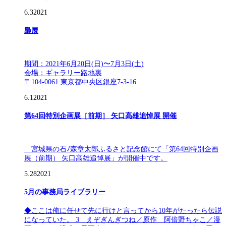
6.3
2021
梟展
期間：2021年6月20日(日)〜7月3日(土)
会場：ギャラリー路地裏
〒104-0061 東京都中央区銀座7-3-16
6.1
2021
第64回特別企画展［前期］ 矢口高雄追悼展 開催
宮城県の石ﾉ森章太郎ふるさと記念館にて「第64回特別企画
展（前期） 矢口高雄追悼展」が開催中です。
5.28
2021
5月の事務局ライブラリー
◆ここは俺に任せて先に行けと言ってから10年がたったら伝説
になっていた。 3 えぞぎんぎつね／原作 阿倍野ちゃこ／漫