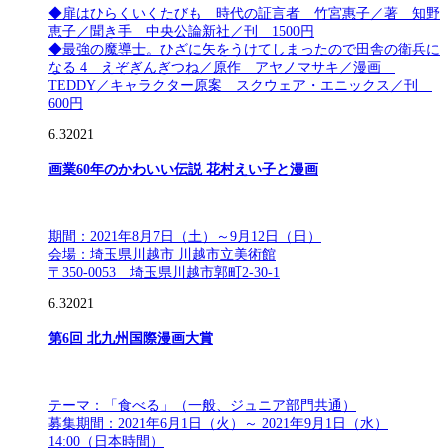
◆扉はひらくいくたびも 時代の証言者 竹宮惠子／著 知野
恵子／聞き手 中央公論新社／刊 1500円
◆最強の魔導士。ひざに矢をうけてしまったので田舎の衛兵に
なる 4 えぞぎんぎつね／原作 アヤノマサキ／漫画
TEDDY／キャラクター原案 スクウェア・エニックス／刊
600円
6.3
2021
画業60年のかわいい伝説 花村えい子と漫画
期間：2021年8月7日（土）～9月12日（日）
会場：埼玉県川越市 川越市立美術館
〒350-0053 埼玉県川越市郭町2-30-1
6.3
2021
第6回 北九州国際漫画大賞
テーマ：「食べる」（一般、ジュニア部門共通）
募集期間：2021年6月1日（火）～ 2021年9月1日（水）
14:00（日本時間）