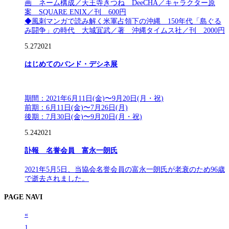
画 ネーム構成／天王寺きつね DeeCHA／キャラクター原
案 SQUARE ENIX／刊 600円
◆風刺マンガで読み解く米軍占領下の沖縄 150年代「島ぐる
み闘争」の時代 大城冝武／著 沖縄タイムス社／刊 2000円
5.27
2021
はじめてのバンド・デシネ展
期間：2021年6月11日(金)〜9月20日(月・祝)
前期：6月11日(金)〜7月26日(月)
後期：7月30日(金)〜9月20日(月・祝)
5.24
2021
訃報 名誉会員 富永一朗氏
2021年5月5日、当協会名誉会員の富永一朗氏が老衰のため96歳
で逝去されました。
PAGE NAVI
«
1