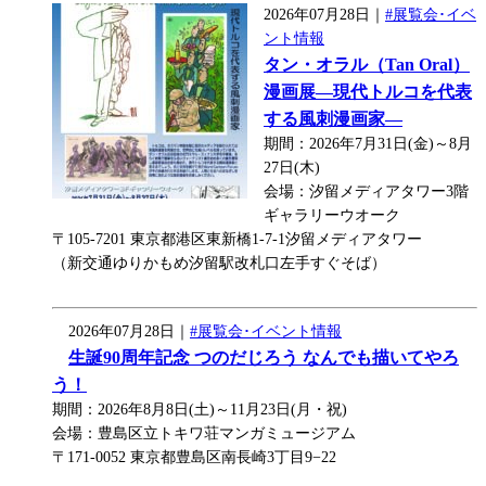
2026年07月28日｜
#展覧会･イベ
ント情報
タン・オラル（Tan Oral）
漫画展―現代トルコを代表
する風刺漫画家―
期間：2026年7月31日(金)～8月
27日(木)
会場：汐留メディアタワー3階
ギャラリーウオーク
〒105-7201 東京都港区東新橋1-7-1汐留メディアタワー
（新交通ゆりかもめ汐留駅改札口左手すぐそば）
2026年07月28日｜
#展覧会･イベント情報
生誕90周年記念 つのだじろう なんでも描いてやろ
う！
期間：2026年8月8日(土)～11月23日(月・祝)
会場：豊島区立トキワ荘マンガミュージアム
〒171-0052 東京都豊島区南長崎3丁目9−22