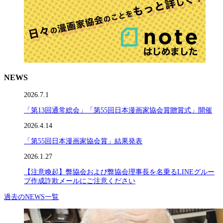
NEWS
2026.7.1
「第13回通常総会」「第55回日本漫画家協会賞贈賞式」開催
2026.4.14
「第55回日本漫画家協会賞」結果発表
2026.1.27
【注意喚起】弊協会および弊協会理事長を名乗るLINEグルー
プ作成詐欺メールにご注意ください
過去のNEWS一覧