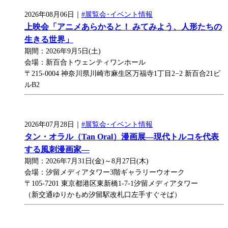
2026年08月06日｜
#展覧会･イベント情報
上映会「アニメあらかると！ みてみよう、人形たちの
生きる世界」
期間：2026年9月5日(土)
会場：新百合トウェンティワンホール
〒215-0004 神奈川県川崎市麻生区万福寺1丁目2−2 新百合21ビ
ルB2
2026年07月28日｜
#展覧会･イベント情報
タン・オラル（Tan Oral）漫画展―現代トルコを代表
する風刺漫画家―
期間：2026年7月31日(金)～8月27日(木)
会場：汐留メディアタワー3階ギャラリーウオーク
〒105-7201 東京都港区東新橋1-7-1汐留メディアタワー
（新交通ゆりかもめ汐留駅改札口左手すぐそば）