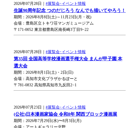
2026年07月28日｜
#展覧会･イベント情報
生誕90周年記念 つのだじろう なんでも描いてやろう！
期間：2026年8月8日(土)～11月23日(月・祝)
会場：豊島区立トキワ荘マンガミュージアム
〒171-0052 東京都豊島区南長崎3丁目9−22
2026年07月28日｜
#展覧会･イベント情報
第35回 全国高等学校漫画選手権大会 まんが甲子園 本
選大会
期間：2026年8月1日(土)・2日(日)
会場：高知市文化プラザかるぽーと
〒781-0832 高知県高知市九反田2−1
2026年07月23日｜
#展覧会･イベント情報
(公社)日本漫画家協会 令和8年 関西ブロック漫画展
期間：2026年7月29日(水)〜8月3日(月)
会場：アートギャラリー北野