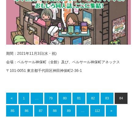
期間：2021年11月3日(水・祝)
会場：ベルサール神保町（全館）及び、ベルサール神保町アネックス
〒101-0051 東京都千代田区神田神保町2-36-1
«
1
…
79
80
81
82
83
84
85
86
87
88
89
…
112
»