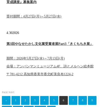
育成講座』募集案内
受付期間：4月27日(月)～5月27日(水)
4.30
2026
第3回やなせたかし文化賞受賞者展Part3「きくちちき展」
期間：2026年5月27日(水)～7月13日(月)
会場：アンパンマンミュージアム4F、詩とメルヘン絵本館
〒781-4212 高知県香美市香北町美良布1224-2
PAGE NAVI
«
1
2
3
4
5
6
7
8
9