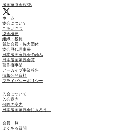
漫画家協会WEB
ホーム
協会について
ごあいさつ
協会概要
組織・役員
賛助会員・協力団体
協会歴代理事長
日本漫画家協会の歩み
日本漫画家協会賞
著作権事業
アーカイブ事業報告
情報公開資料
プライバシーポリシー
入会について
入会案内
保険の案内
日本漫画家協会に入ろう！
会員一覧
よくある質問