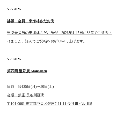
5.22
2026
訃報 会員 東海林さだお氏
当協会参与の東海林さだお氏が、2026年4月5日に88歳でご逝去さ
れました。謹んでご冥福をお祈り申し上げます。
5.20
2026
第四回 漫彩展 Mansaiten
日時：5月25日(月)〜30日(土)
会場：銀座 長谷川画廊
〒104-0061 東京都中央区銀座7-11-11 長谷川ビル 1階