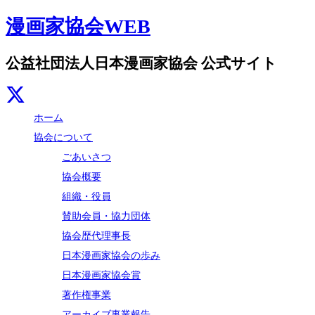
漫画家協会WEB
公益社団法人日本漫画家協会 公式サイト
ホーム
協会について
ごあいさつ
協会概要
組織・役員
賛助会員・協力団体
協会歴代理事長
日本漫画家協会の歩み
日本漫画家協会賞
著作権事業
アーカイブ事業報告