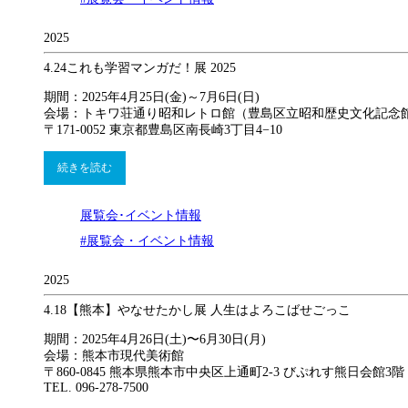
2025
4.24
これも学習マンガだ！展 2025
期間：2025年4月25日(金)～7月6日(日)
会場：トキワ荘通り昭和レトロ館（豊島区立昭和歴史文化記念館
〒171-0052 東京都豊島区南長崎3丁目4−10
続きを読む
展覧会･イベント情報
#展覧会・イベント情報
2025
4.18
【熊本】やなせたかし展 人生はよろこばせごっこ
期間：2025年4⽉26⽇(土)〜6⽉30⽇(月)
会場：熊本市現代美術館
〒860-0845 熊本県熊本市中央区上通町2-3 びぷれす熊⽇会館3階
TEL. 096-278-7500