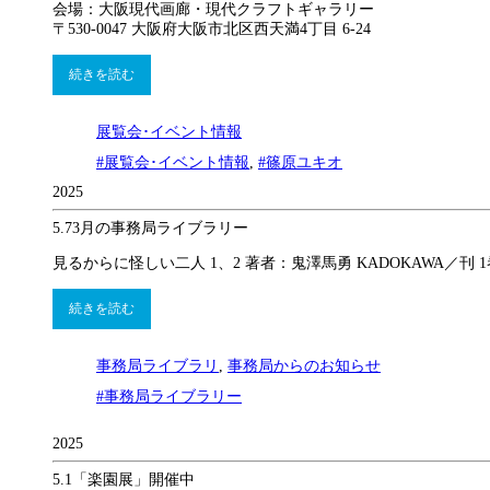
会場：大阪現代画廊・現代クラフトギャラリー
〒530-0047 大阪府大阪市北区西天満4丁目 6-24
続きを読む
展覧会･イベント情報
#展覧会･イベント情報
,
#篠原ユキオ
2025
5.7
3月の事務局ライブラリー
見るからに怪しい二人 1、2 著者：鬼澤馬勇 KADOKAWA／刊 1
続きを読む
事務局ライブラリ
,
事務局からのお知らせ
#事務局ライブラリー
2025
5.1
​「楽園展」開催中