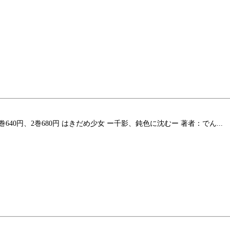
巻640円、2巻680円 はきだめ少女 ー千影、鈍色に沈むー 著者：でん...