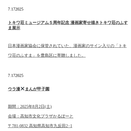
7.17
2025
トキワ荘ミュージアム５周年記念 漫画家寄せ描きトキワ荘のふす
ま展示
日本漫画家協会に保管されていた、漫画家のサイン入りの「トキ
ワ荘のふすま」を豊島区に寄贈しました。
7.17
2025
ウラ漫
まんが甲子園
期間：2025年8月2日(土)
会場：高知市文化プラザかるぽーと
〒781-0832 高知県高知市九反田2−1