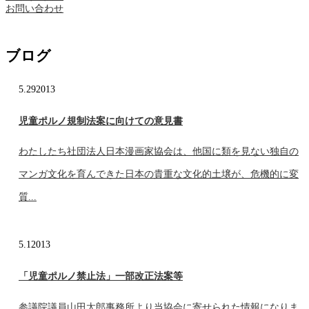
お問い合わせ
ブログ
5.29
2013
児童ポルノ規制法案に向けての意見書
わたしたち社団法人日本漫画家協会は、他国に類を見ない独自の
マンガ文化を育んできた日本の貴重な文化的土壌が、危機的に変
質...
5.1
2013
「児童ポルノ禁止法」一部改正法案等
参議院議員山田太郎事務所より当協会に寄せられた情報になりま