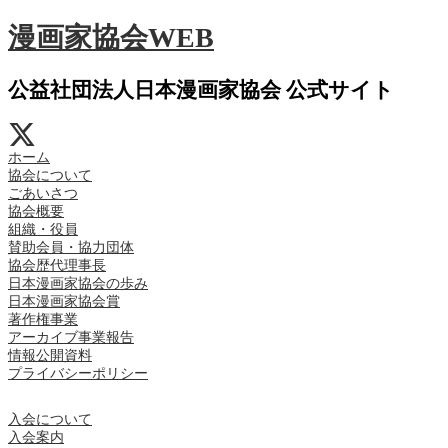
漫画家協会WEB
公益社団法人日本漫画家協会 公式サイト
ホーム
協会について
ごあいさつ
協会概要
組織・役員
賛助会員・協力団体
協会歴代理事長
日本漫画家協会の歩み
日本漫画家協会賞
著作権事業
アーカイブ事業報告
情報公開資料
プライバシーポリシー
入会について
入会案内