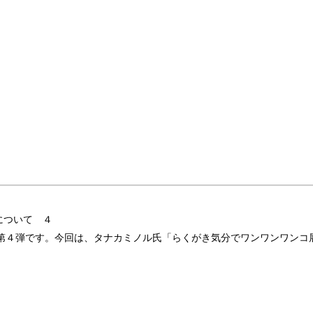
について ４
回は、タナカミノル氏「らくがき気分でワンワンワンコ展」です。https://ww