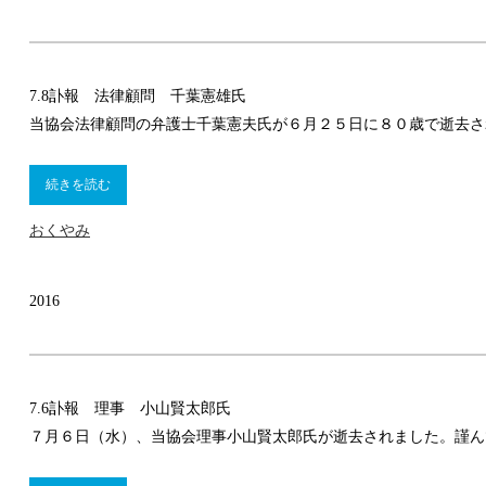
7.8
訃報 法律顧問 千葉憲雄氏
当協会法律顧問の弁護士千葉憲夫氏が６月２５日に８０歳で逝去さ
続きを読む
おくやみ
2016
7.6
訃報 理事 小山賢太郎氏
７月６日（水）、当協会理事小山賢太郎氏が逝去されました。謹ん