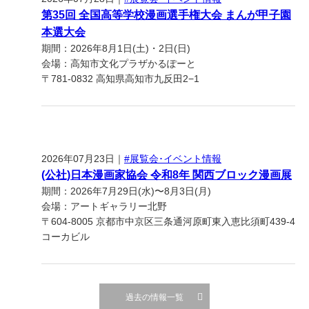
第35回 全国高等学校漫画選手権大会 まんが甲子園
本選大会
期間：2026年8月1日(土)・2日(日)
会場：高知市文化プラザかるぽーと
〒781-0832 高知県高知市九反田2−1
2026年07月23日｜
#展覧会･イベント情報
(公社)日本漫画家協会 令和8年 関西ブロック漫画展
期間：2026年7月29日(水)〜8月3日(月)
会場：アートギャラリー北野
〒604-8005 京都市中京区三条通河原町東入恵比須町439-4
コーカビル
過去の情報一覧